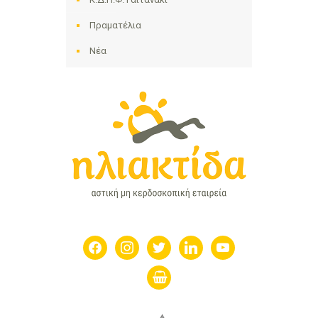
Πραματέλια
Νέα
facebook
instagram
twitter
linkedin
youtube
shopping-
basket