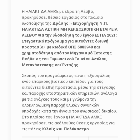
Η ΗΛΙΑΚΤΙΔΑ ΑΜΚΕ με έδρα τη Λέσβο,
προκηρύσσει θέσεις εργασίας στο πλαίσιο
υλοποίησης της
Δράσης: «Επιχορήγηση Ν.Π.
ΗΛΙΑΚΤΙΔΑ ΑΣΤΙΚΗ ΜΗ ΚΕΡΔΟΣΚΟΠΙΚΗ ΕΤΑΙΡΕΙΑ
ΛΕΣΒΟΥ για την υλοποίηση του έργου ΕΣΤΙΑ 2021:
Στεγαστικό πρόγραμμα για αιτούντες διεθνή
προστασία» με κωδικό ΟΠΣ 5083940 και
χρηματοδότηση από τον Μηχανισμό Έκτακτης
Βοήθειας του Ευρωπαϊκού Ταμείου Ασύλου,
Μετανάστευσης και Ένταξης.
Σκοπός του προγράμματος είναι η εξασφάλιση
ενός επαρκούς βιοτικού επιπέδου για τους
αιτούντες διεθνή προστασία, μέσω της στέγασης
και παροχής υποστηρικτικών υπηρεσιών, ανάλογα
με τις ανάγκες τους και με γνώμονα την
ολοκληρωμένη παροχή υλικών συνθηκών
υποδοχής κατά την έννοια του ενωσιακού δικαίου.
Στο πλαίσιο του έργου η ΗΛΙΑΚΤΙΔΑ ΑΜΚΕ
προκηρύσσει τις ακόλουθες θέσεις εργασίας για
τις πόλεις
Κιλκίς και Πολύκαστρο.