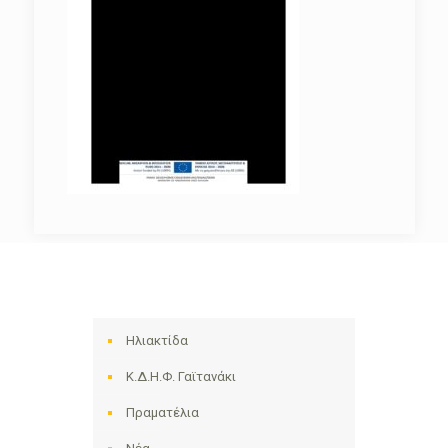
Ηλιακτίδα
Κ.Δ.Η.Φ. Γαϊτανάκι
Πραματέλια