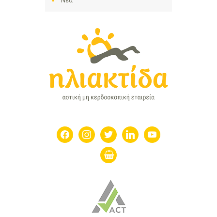
Νέα
facebook
instagram
twitter
linkedin
youtube
shopping-
basket