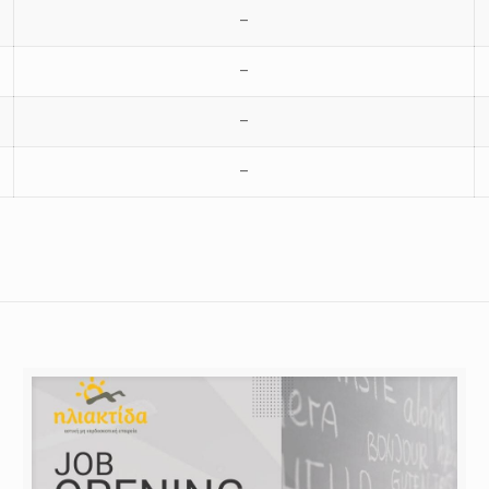
–
–
–
–