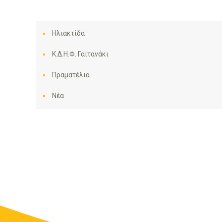
Ηλιακτίδα
Κ.Δ.Η.Φ. Γαϊτανάκι
Πραματέλια
Νέα