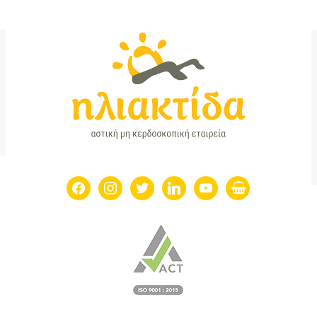
facebook
instagram
twitter
linkedin
youtube
shopping-
basket