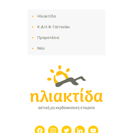
Ηλιακτίδα
Κ.Δ.Η.Φ. Γαϊτανάκι
Πραματέλια
Νέα
facebook
instagram
twitter
linkedin
youtube