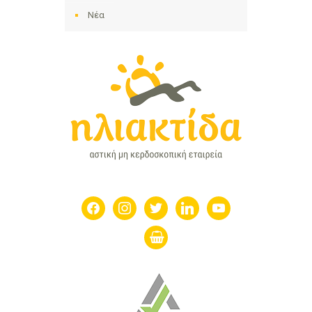
Νέα
facebook
instagram
twitter
linkedin
youtube
shopping-
basket