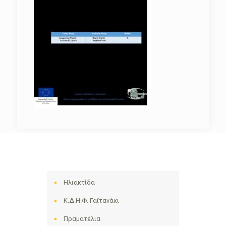
Ηλιακτίδα
Κ.Δ.Η.Φ. Γαϊτανάκι
Πραματέλια