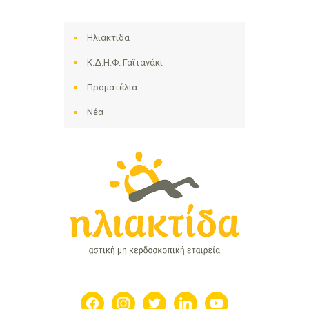
Ηλιακτίδα
Κ.Δ.Η.Φ. Γαϊτανάκι
Πραματέλια
Νέα
facebook
instagram
twitter
linkedin
youtube