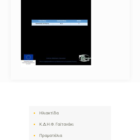
Ηλιακτίδα
Κ.Δ.Η.Φ. Γαϊτανάκι
Πραματέλια