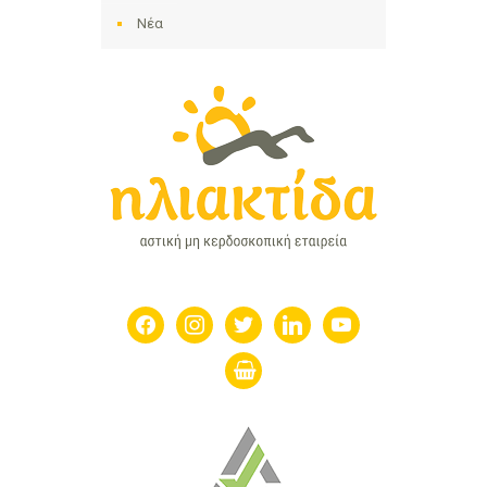
Νέα
facebook
instagram
twitter
linkedin
youtube
shopping-
basket