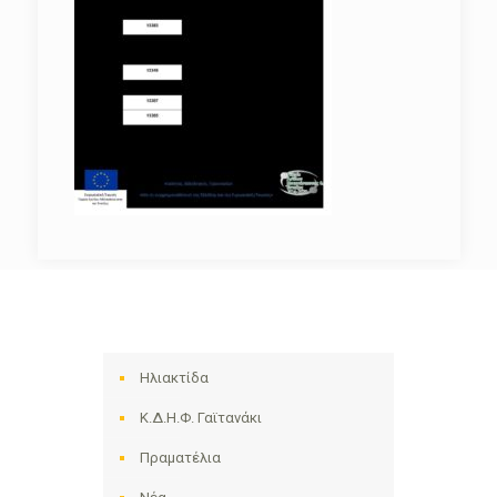
Ηλιακτίδα
Κ.Δ.Η.Φ. Γαϊτανάκι
Πραματέλια