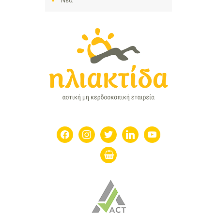
Νέα
facebook
instagram
twitter
linkedin
youtube
shopping-
basket