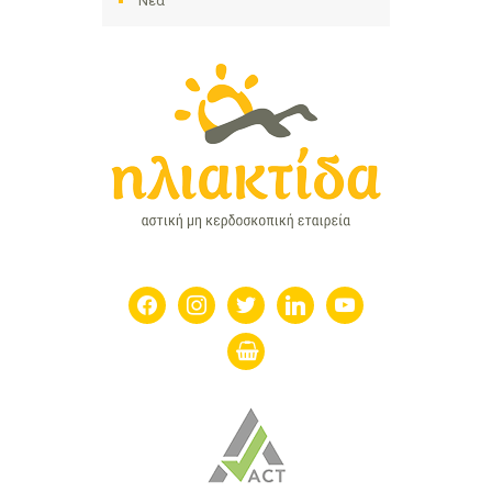
Νέα
facebook
instagram
twitter
linkedin
youtube
shopping-
basket