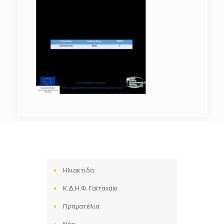
Ηλιακτίδα
Κ.Δ.Η.Φ. Γαϊτανάκι
Πραματέλια