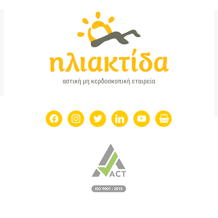
facebook
instagram
twitter
linkedin
youtube
shopping-
basket