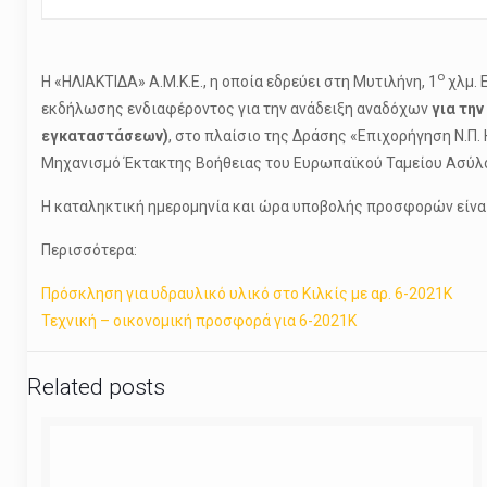
ο
Η «ΗΛΙΑΚΤΙΔΑ» Α.Μ.Κ.Ε., η οποία εδρεύει στη Μυτιλήνη, 1
χλμ. 
εκδήλωσης ενδιαφέροντος για την ανάδειξη αναδόχων
για την
εγκαταστάσεων)
, στο πλαίσιο της Δράσης «Επιχορήγηση Ν.Π
Μηχανισμό Έκτακτης Βοήθειας του Ευρωπαϊκού Ταμείου Ασύλο
Η καταληκτική ημερομηνία και ώρα υποβολής προσφορών είνα
Περισσότερα:
Πρόσκληση για υδραυλικό υλικό στο Κιλκίς με αρ. 6-2021Κ
Τεχνική – οικονομική προσφορά για 6-2021Κ
Related posts