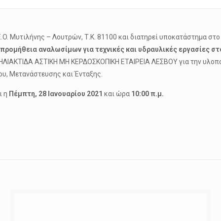
E.O. Μυτιλήνης – Λουτρών, Τ.Κ. 81100 και διατηρεί υποκατάστημα στο 
 προμήθεια αναλωσίμων για τεχνικές και υδραυλικές εργασίες στ
. ΗΛΙΑΚΤΙΔΑ ΑΣΤΙΚΗ ΜΗ ΚΕΡΔΟΣΚΟΠΙΚΗ ΕΤΑΙΡΕΙΑ ΛΕΣΒΟΥ για την υλοπ
υ, Μετανάστευσης και Ένταξης.
ι η
Πέμπτη, 28 Ιανουαρίου 2021
και ώρα
10:00 π.μ.