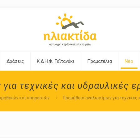
Δράσεις
Κ.Δ.Η.Φ. Γαϊτανάκι
Πραματέλια
Νέα
για τεχνικές και υδραυλικές ερ
ομηθειών και υπηρεσιών
Προμήθεια αναλωσίμων για τεχνικές κ