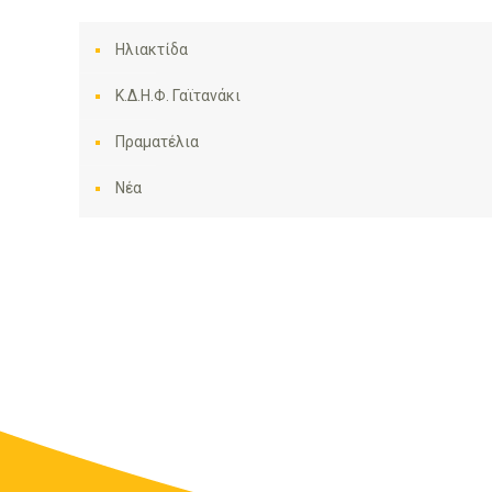
Ηλιακτίδα
Κ.Δ.Η.Φ. Γαϊτανάκι
Πραματέλια
Νέα