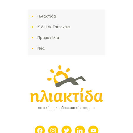
Ηλιακτίδα
Κ.Δ.Η.Φ. Γαϊτανάκι
Πραματέλια
Νέα
facebook
instagram
twitter
linkedin
youtube