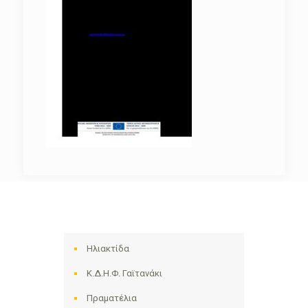
Ηλιακτίδα
Κ.Δ.Η.Φ. Γαϊτανάκι
Πραματέλια