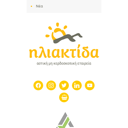
Νέα
facebook
instagram
twitter
linkedin
youtube
shopping-
basket