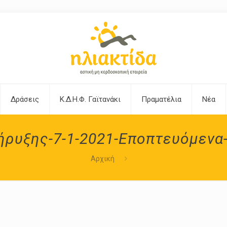
Δράσεις
Κ.Δ.Η.Φ. Γαϊτανάκι
Πραματέλια
Νέα
ρυξης-7-1-2021-Εποπτευόμενα
Αρχική