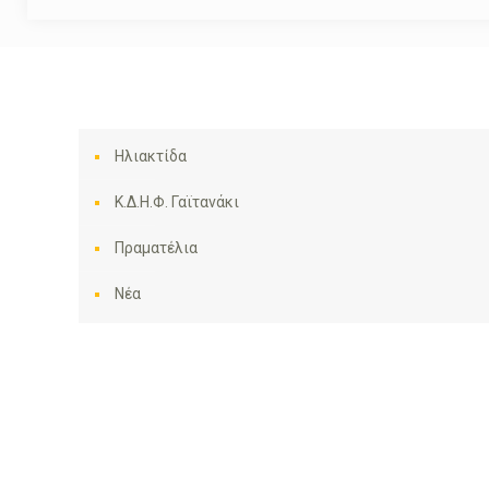
Ηλιακτίδα
Κ.Δ.Η.Φ. Γαϊτανάκι
Πραματέλια
Νέα