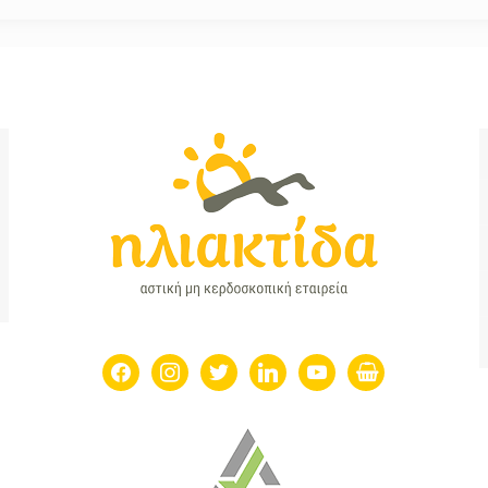
facebook
instagram
twitter
linkedin
youtube
shopping-
basket