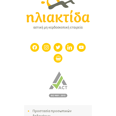
facebook
instagram
twitter
linkedin
youtube
shopping-
basket
Προστασία προσωπικών
δεδομένων