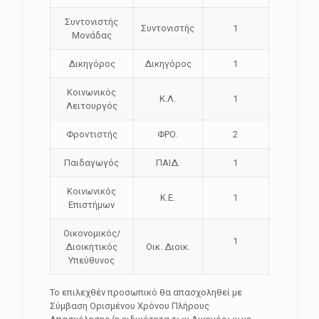
Συντονιστής
Συντονιστής
1
Μονάδας
Δικηγόρος
Δικηγόρος
1
Κοινωνικός
Κ.Λ.
1
Λειτουργός
Φροντιστής
ΦΡΟ.
2
Παιδαγωγός
ΠΑΙΔ.
1
Κοινωνικός
Κ.Ε.
1
Επιστήμων
Οικονομικός/
1
Διοικητικός
Οικ. Διοικ.
Υπεύθυνος
Το επιλεχθέν προσωπικό θα απασχοληθεί με
Σύμβαση Ορισμένου Χρόνου Πλήρους