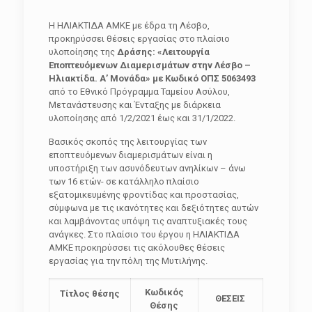
Η ΗΛΙΑΚΤΙΔΑ ΑΜΚΕ με έδρα τη Λέσβο,
προκηρύσσει θέσεις εργασίας στο πλαίσιο
υλοποίησης της
Δράσης: «Λειτουργία
Εποπτευόμενων Διαμερισμάτων στην Λέσβο –
Ηλιακτίδα. Α’ Μονάδα» με Κωδικό ΟΠΣ 5063493
από το Εθνικό Πρόγραμμα Ταμείου Ασύλου,
Μετανάστευσης και Ένταξης με διάρκεια
υλοποίησης από 1/2/2021 έως και 31/1/2022.
Βασικός σκοπός της λειτουργίας των
εποπτευόμενων διαμερισμάτων είναι η
υποστήριξη των ασυνόδευτων ανηλίκων – άνω
των 16 ετών- σε κατάλληλο πλαίσιο
εξατομικευμένης φροντίδας και προστασίας,
σύμφωνα με τις ικανότητες και δεξιότητες αυτών
και λαμβάνοντας υπόψη τις αναπτυξιακές τους
ανάγκες. Στο πλαίσιο του έργου η ΗΛΙΑΚΤΙΔΑ
ΑΜΚΕ προκηρύσσει τις ακόλουθες θέσεις
εργασίας για την πόλη της Μυτιλήνης.
Κωδικός
Τίτλος θέσης
ΘΕΣΕΙΣ
Θέσης