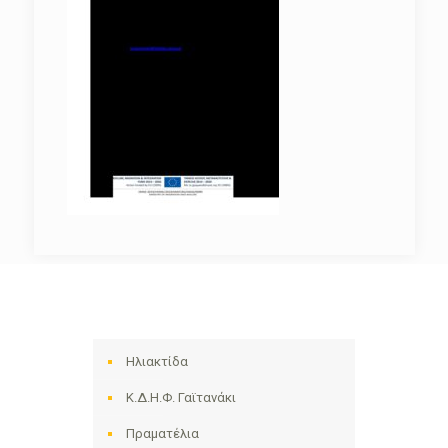
Ηλιακτίδα
Κ.Δ.Η.Φ. Γαϊτανάκι
Πραματέλια