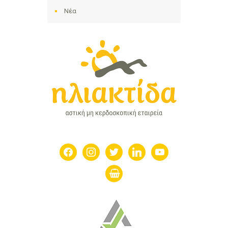
Νέα
facebook
instagram
twitter
linkedin
youtube
shopping-
basket