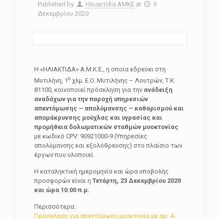
Published by
Ηλιακτίδα ΑΜΚΕ
at
9
Δεκεμβρίου 2020
Η «ΗΛΙΑΚΤΙΔΑ» Α.Μ.Κ.Ε., η οποία εδρεύει στη
ο
Μυτιλήνη, 1
χλμ. E.O. Μυτιλήνης – Λουτρών, Τ.Κ.
81100, κοινοποιεί πρόσκληση για την
ανάδειξη
αναδόχων για την παροχή υπηρεσιών
απεντόμωσης – απολύμανσης – καθαρισμού και
απομάκρυνσης μούχλας και υγρασίας και
προμήθεια δολωματικών σταθμών μυοκτονίας
με κωδικό CPV: 90921000-9 (Υπηρεσίες
απολύμανσης και εξολόθρευσης) στο πλαίσιο των
έργων που υλοποιεί.
Η καταληκτική ημερομηνία και ώρα υποβολής
προσφορών είναι η
Τετάρτη, 23 Δεκεμβρίου 2020
και ώρα 10:00 π.μ.
Περισσότερα:
Πρόσκληση για απεντόμωση μυοκτονία με αρ. 4-