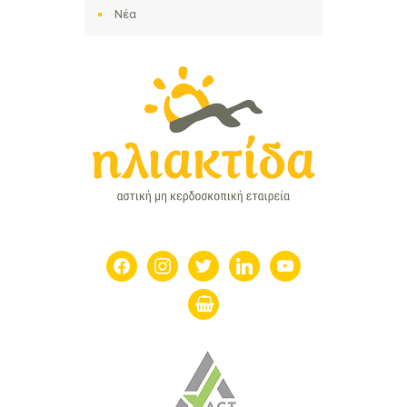
Νέα
facebook
instagram
twitter
linkedin
youtube
shopping-
basket