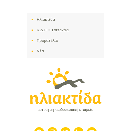
Ηλιακτίδα
Κ.Δ.Η.Φ. Γαϊτανάκι
Πραματέλια
Νέα
facebook
instagram
twitter
linkedin
youtube