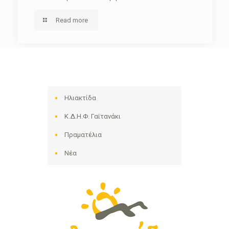
Read more
Ηλιακτίδα
Κ.Δ.Η.Φ. Γαϊτανάκι
Πραματέλια
Νέα