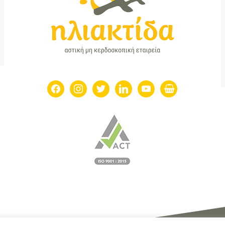
facebook
instagram
twitter
linkedin
youtube
shopping-
basket