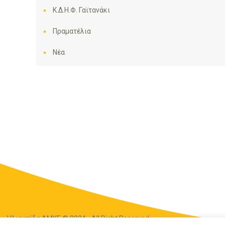
Κ.Δ.Η.Φ. Γαϊτανάκι
Πραματέλια
Νέα
Ηλιακτίδα ΑΜΚΕ © 2024 - All Right Reserved