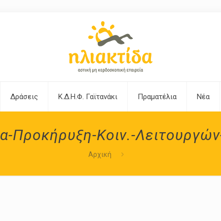
Δράσεις
Κ.Δ.Η.Φ. Γαϊτανάκι
Πραματέλια
Νέα
α-Προκήρυξη-Κοιν.-Λειτουργών
Αρχική