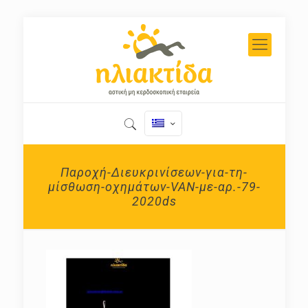
Παροχή-Διευκρινίσεων-για-τη-
μίσθωση-οχημάτων-VAN-με-αρ.-79-
2020ds