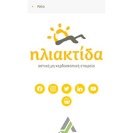
Νέα
facebook
instagram
twitter
linkedin
youtube
shopping-
basket