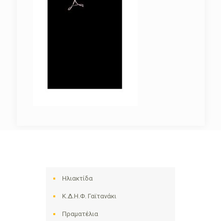
Ηλιακτίδα
Κ.Δ.Η.Φ. Γαϊτανάκι
Πραματέλια