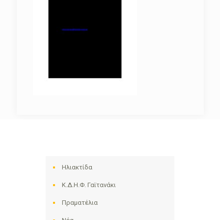
Ηλιακτίδα
Κ.Δ.Η.Φ. Γαϊτανάκι
Πραματέλια