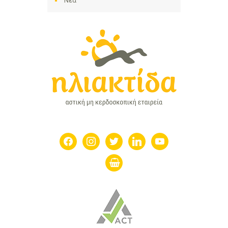
Νέα
facebook
instagram
twitter
linkedin
youtube
shopping-
basket