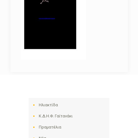
Ηλιακτίδα
Κ.Δ.Η.Φ. Γαϊτανάκι
Πραματέλια