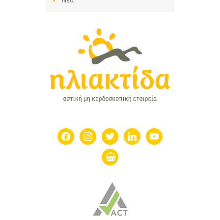
Νέα
facebook
instagram
twitter
linkedin
youtube
shopping-
basket