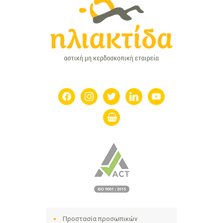
facebook
instagram
twitter
linkedin
youtube
shopping-
basket
Προστασία προσωπικών