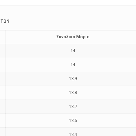
ΣΤΩΝ
Συνολικά Μόρια
14
14
13,9
13,8
13,7
13,5
13,4