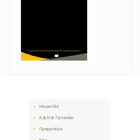
Ηλιακτίδα
Κ.Δ.Η.Φ. Γαϊτανάκι
Πραματέλια