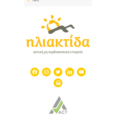
Νέα
facebook
instagram
twitter
linkedin
youtube
shopping-
basket