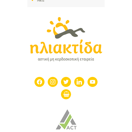
Νέα
facebook
instagram
twitter
linkedin
youtube
shopping-
basket