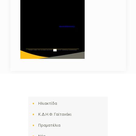
Ηλιακτίδα
Κ.Δ.Η.Φ. Γαϊτανάκι
Πραματέλια