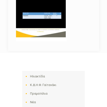
Ηλιακτίδα
Κ.Δ.Η.Φ. Γαϊτανάκι
Πραματέλια
Νέα