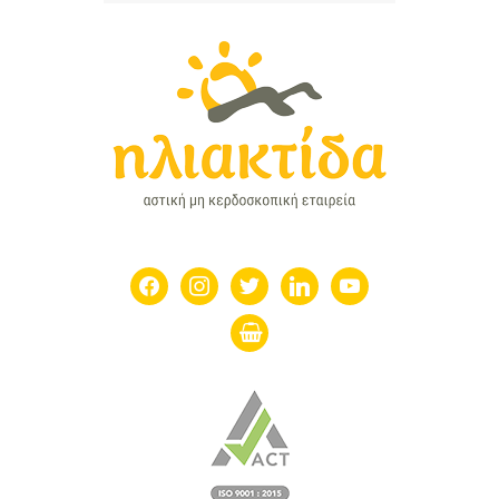
facebook
instagram
twitter
linkedin
youtube
shopping-
basket