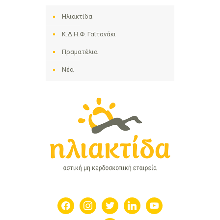
Ηλιακτίδα
Κ.Δ.Η.Φ. Γαϊτανάκι
Πραματέλια
Νέα
facebook
instagram
twitter
linkedin
youtube