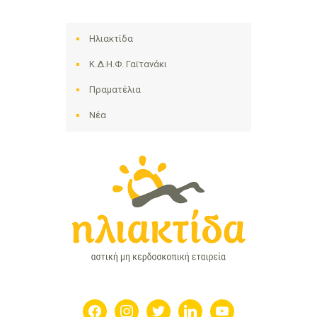
Ηλιακτίδα
Κ.Δ.Η.Φ. Γαϊτανάκι
Πραματέλια
Νέα
facebook
instagram
twitter
linkedin
youtube