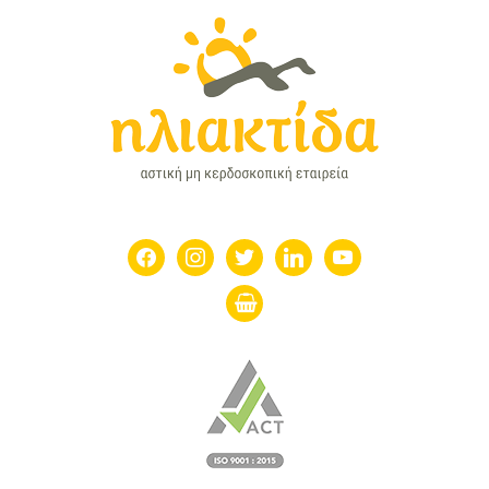
facebook
instagram
twitter
linkedin
youtube
shopping-
basket