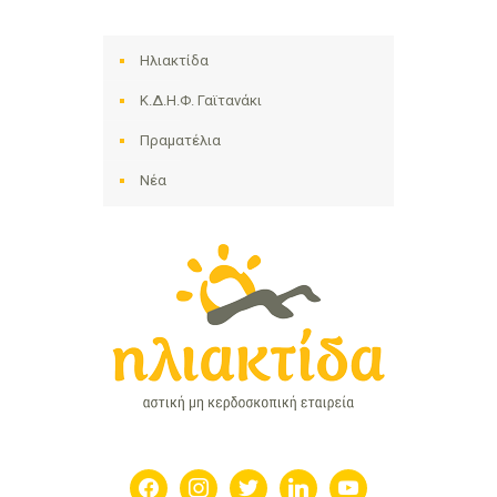
Ηλιακτίδα
Κ.Δ.Η.Φ. Γαϊτανάκι
Πραματέλια
Νέα
facebook
instagram
twitter
linkedin
youtube