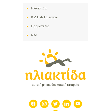
Ηλιακτίδα
Κ.Δ.Η.Φ. Γαϊτανάκι
Πραματέλια
Νέα
facebook
instagram
twitter
linkedin
youtube