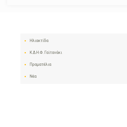
Ηλιακτίδα
Κ.Δ.Η.Φ. Γαϊτανάκι
Πραματέλια
Νέα