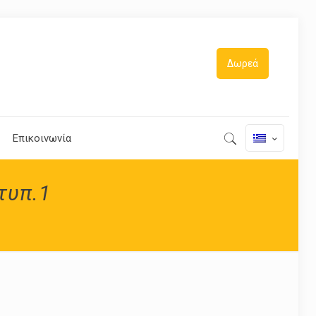
Δωρεά
Επικοινωνία
τυπ.1