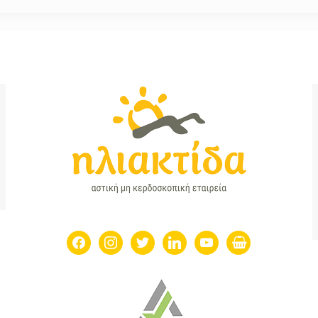
facebook
instagram
twitter
linkedin
youtube
shopping-
basket