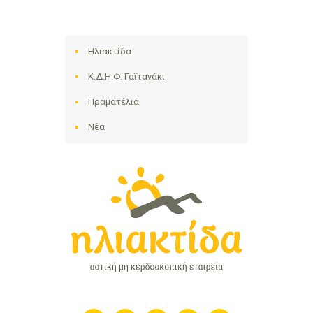
Ηλιακτίδα
Κ.Δ.Η.Φ. Γαϊτανάκι
Πραματέλια
Νέα