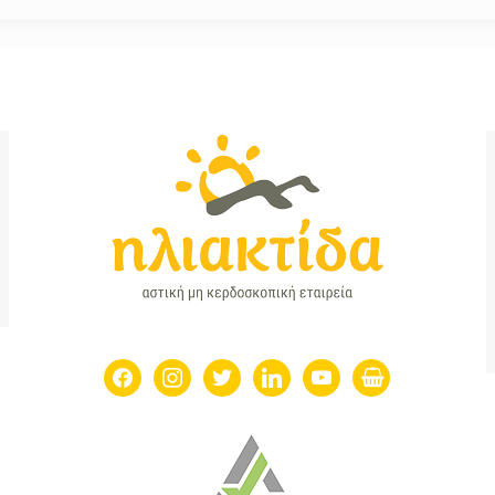
facebook
instagram
twitter
linkedin
youtube
shopping-
basket