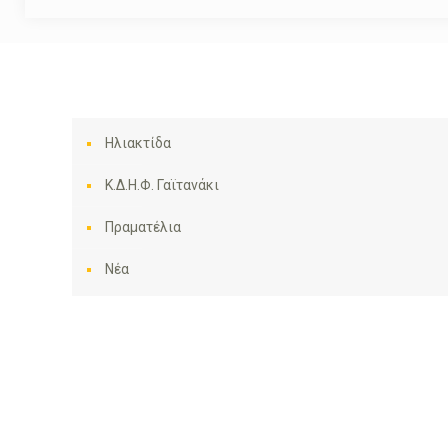
Ηλιακτίδα
Κ.Δ.Η.Φ. Γαϊτανάκι
Πραματέλια
Νέα