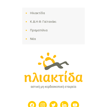
Ηλιακτίδα
Κ.Δ.Η.Φ. Γαϊτανάκι
Πραματέλια
Νέα
facebook
instagram
twitter
linkedin
youtube