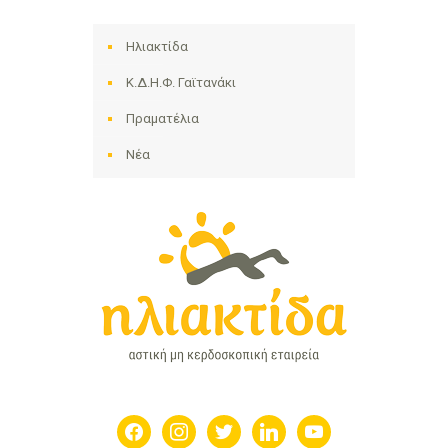
Ηλιακτίδα
Κ.Δ.Η.Φ. Γαϊτανάκι
Πραματέλια
Νέα
facebook
instagram
twitter
linkedin
youtube