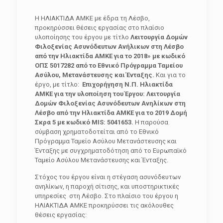
Η ΗΛΙΑΚΤΙΔΑ ΑΜΚΕ με έδρα τη Λέσβο,
προκηρύσσει θέσεις εργασίας στο πλαίσιο
υλοποίησης του έργου με τίτλο
Λειτουργία Δομών
Φιλοξενίας Ασυνόδευτων Ανήλικων στη Λέσβο
από την Ηλιακτίδα ΑΜΚΕ για το 2018» με κωδικό
ΟΠΣ 5017282 από το Εθνικό Πρόγραμμα Ταμείου
Ασύλου, Μετανάστευσης και Ένταξης.
Και για το
έργο, με τίτλο:
Επιχορήγηση Ν.Π. Ηλιακτίδα
ΑΜΚΕ για την υλοποίηση του Έργου: Λειτουργία
Δομών Φιλοξενίας Ασυνόδευτων Ανηλίκων στη
Λέσβο από την Ηλιακτίδα ΑΜΚΕ για το 2019 Δομή
Σκρα 5 με κωδικό
MIS
: 5041653.
Η παρούσα
σύμβαση χρηματοδοτείται από το Εθνικό
Πρόγραμμα Ταμείο Ασύλου Μετανάστευσης και
Ένταξης με συγχρηματοδότηση από το Ευρωπαϊκό
Ταμείο Ασύλου Μετανάστευσης και Ένταξης.
Στόχος του έργου είναι η στέγαση ασυνόδευτων
ανηλίκων, η παροχή σίτισης, και υποστηρικτικές
υπηρεσίες στη Λέσβο. Στο πλαίσιο του έργου η
ΗΛΙΑΚΤΙΔΑ ΑΜΚΕ προκηρύσσει τις ακόλουθες
θέσεις εργασίας: