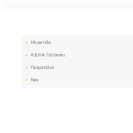
Ηλιακτίδα
Κ.Δ.Η.Φ. Γαϊτανάκι
Πραματέλια
Νέα