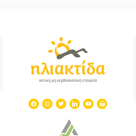
facebook
instagram
twitter
linkedin
youtube
shopping-
basket