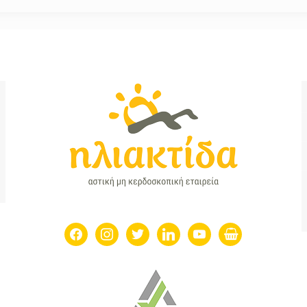
facebook
instagram
twitter
linkedin
youtube
shopping-
basket