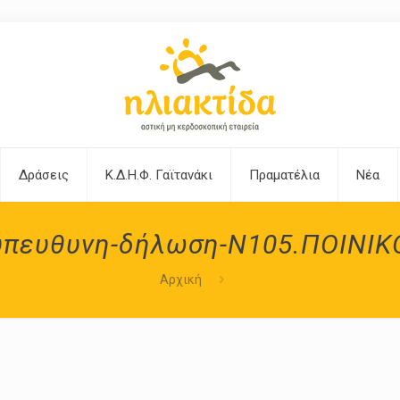
Δράσεις
Κ.Δ.Η.Φ. Γαϊτανάκι
Πραματέλια
Νέα
υπευθυνη-δήλωση-Ν105.ΠΟΙΝΙΚ
Αρχική