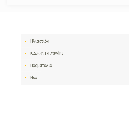
Ηλιακτίδα
Κ.Δ.Η.Φ. Γαϊτανάκι
Πραματέλια
Νέα