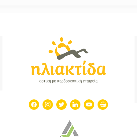
facebook
instagram
twitter
linkedin
youtube
shopping-
basket