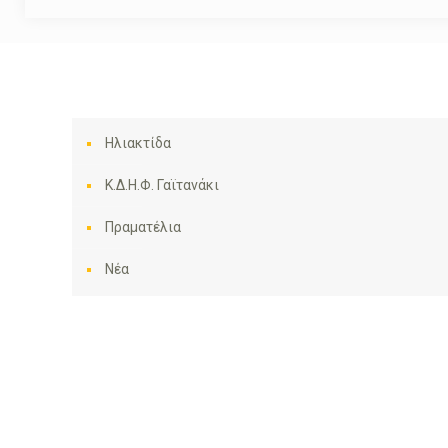
Ηλιακτίδα
Κ.Δ.Η.Φ. Γαϊτανάκι
Πραματέλια
Νέα