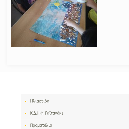
Ηλιακτίδα
Κ.Δ.Η.Φ. Γαϊτανάκι
Πραματέλια