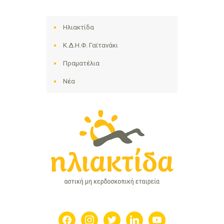
Ηλιακτίδα
Κ.Δ.Η.Φ. Γαϊτανάκι
Πραματέλια
Νέα
facebook
instagram
twitter
linkedin
youtube