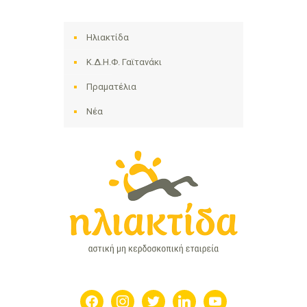
Ηλιακτίδα
Κ.Δ.Η.Φ. Γαϊτανάκι
Πραματέλια
Νέα
facebook
instagram
twitter
linkedin
youtube