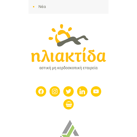
Νέα
facebook
instagram
twitter
linkedin
youtube
shopping-
basket