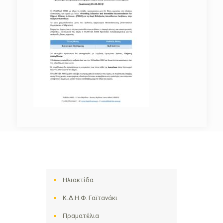
Ηλιακτίδα
Κ.Δ.Η.Φ. Γαϊτανάκι
Πραματέλια