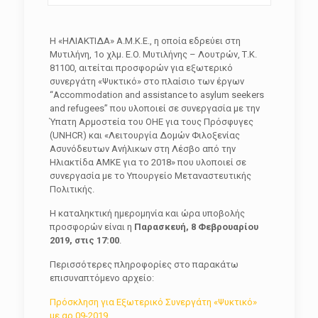
Η «ΗΛΙΑΚΤΙΔΑ» Α.Μ.Κ.Ε., η οποία εδρεύει στη
Μυτιλήνη, 1ο χλμ. E.O. Μυτιλήνης – Λουτρών, Τ.Κ.
81100, αιτείται προσφορών για εξωτερικό
συνεργάτη «Ψυκτικό» στο πλαίσιο των έργων
“Accommodation and assistance to asylum seekers
and refugees” που υλοποιεί σε συνεργασία με την
Ύπατη Αρμοστεία του ΟΗΕ για τους Πρόσφυγες
(UNHCR) και «Λειτουργία Δομών Φιλοξενίας
Ασυνόδευτων Ανήλικων στη Λέσβο από την
Ηλιακτίδα ΑΜΚΕ για το 2018» που υλοποιεί σε
συνεργασία με το Υπουργείο Μεταναστευτικής
Πολιτικής.
Η καταληκτική ημερομηνία και ώρα υποβολής
προσφορών είναι η
Παρασκευή, 8 Φεβρουαρίου
2019, στις 17:00
.
Περισσότερες πληροφορίες στο παρακάτω
επισυναπτόμενο αρχείο:
Πρόσκληση για Εξωτερικό Συνεργάτη «Ψυκτικό»
με αρ 09-2019