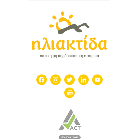
facebook
instagram
twitter
linkedin
youtube
shopping-
basket