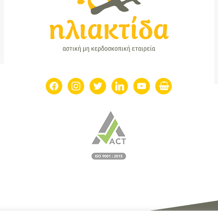
facebook
instagram
twitter
linkedin
youtube
shopping-
basket