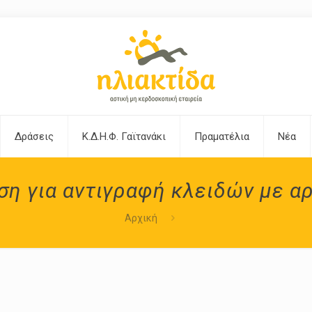
Δράσεις
Κ.Δ.Η.Φ. Γαϊτανάκι
Πραματέλια
Νέα
η για αντιγραφή κλειδών με αρ
Αρχική