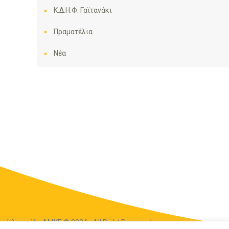
Κ.Δ.Η.Φ. Γαϊτανάκι
Πραματέλια
Νέα
Ηλιακτίδα ΑΜΚΕ © 2024 - All Right Reserved