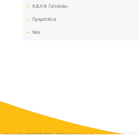
Κ.Δ.Η.Φ. Γαϊτανάκι
Πραματέλια
Νέα
Ηλιακτίδα ΑΜΚΕ © 2024 - All Right Reserved