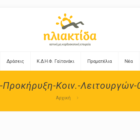
Δράσεις
Κ.Δ.Η.Φ. Γαϊτανάκι
Πραματέλια
Νέα
-Προκήρυξη-Κοιν.-Λειτουργών-
Αρχική