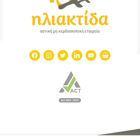
facebook
instagram
twitter
linkedin
youtube
shopping-
basket