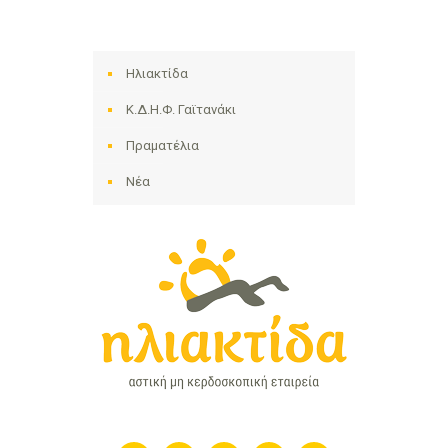
Ηλιακτίδα
Κ.Δ.Η.Φ. Γαϊτανάκι
Πραματέλια
Νέα