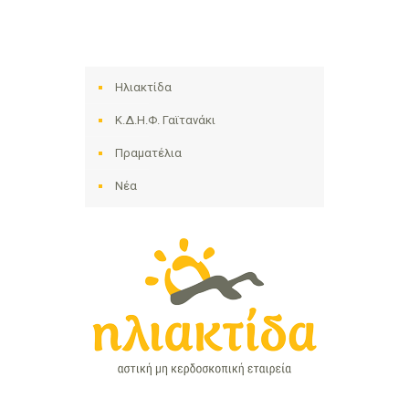
Ηλιακτίδα
Κ.Δ.Η.Φ. Γαϊτανάκι
Πραματέλια
Νέα