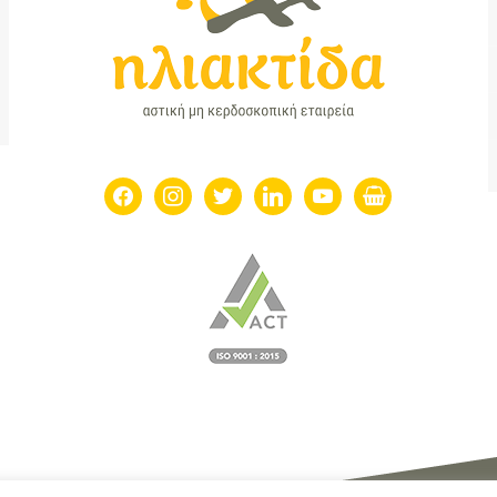
facebook
instagram
twitter
linkedin
youtube
shopping-
basket