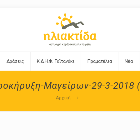
Δράσεις
Κ.Δ.Η.Φ. Γαϊτανάκι
Πραματέλια
Νέα
ροκήρυξη-Μαγείρων-29-3-2018 (
Αρχική