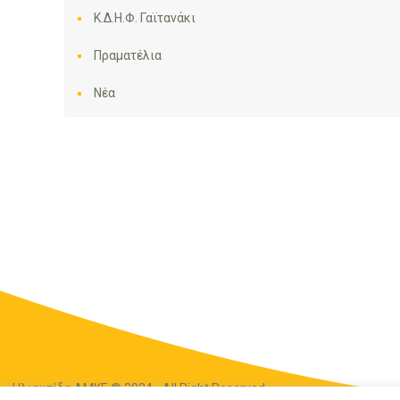
Κ.Δ.Η.Φ. Γαϊτανάκι
Πραματέλια
Νέα
Ηλιακτίδα ΑΜΚΕ © 2024 - All Right Reserved